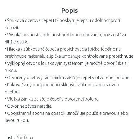
Popis
• Špičková oceľová čepeľ D2 poskytuje lepšiu odolnosť proti
korózii.
• Vysoká pevnosť a odolnosť proti opotrebovaniu, nôž zostáva
dlhšie ostrý.
• Hladká / zúbkovaná čepeľ a prepichovacia špička. Ideálne na
pretrhnutie materiálu a špička umožňuje kontrolované prepichnutie.
• Výklopný otvor s ložiskovým systémom: je možné otvoriť iba s 1
rukou.
• Otvorený oceľový rám zámku zaisťuje čepeľ v otvorenej polohe.
• Rukoväť z nylonu plneného skleným vláknom s nerezovou
oceľou.
• Vložka zámku zaisťuje čepeľ v otvorenej polohe.
• Otvor na záves náradia.
• Obojstranná spona na opasok umožňuje použitie pravou alebo
ľavou rukou.
ilustračné foto