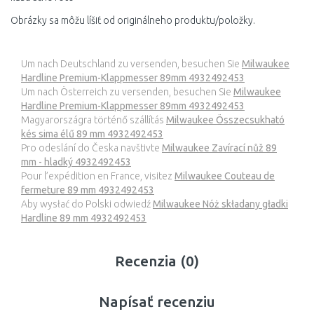
Obrázky sa môžu líšiť od originálneho produktu/položky.
Um nach Deutschland zu versenden, besuchen Sie
Milwaukee
Hardline Premium-Klappmesser 89mm 4932492453
Um nach Österreich zu versenden, besuchen Sie
Milwaukee
Hardline Premium-Klappmesser 89mm 4932492453
Magyarországra történő szállítás
Milwaukee Összecsukható
kés sima élű 89 mm 4932492453
Pro odeslání do Česka navštivte
Milwaukee Zavírací nůž 89
mm - hladký 4932492453
Pour l’expédition en France, visitez
Milwaukee Couteau de
fermeture 89 mm 4932492453
Aby wysłać do Polski odwiedź
Milwaukee Nóż składany gładki
Hardline 89 mm 4932492453
Recenzia (0)
Napísať recenziu