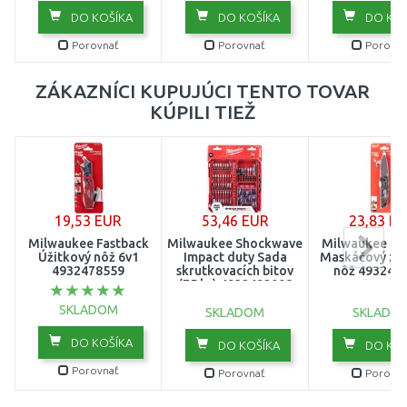
DO KOŠÍKA
DO KOŠÍKA
DO KOŠ
Porovnať
Porovnať
Porovna
ZÁKAZNÍCI KUPUJÚCI TENTO TOVAR
KÚPILI TIEŽ
19,53 EUR
53,46 EUR
23,83 E
Milwaukee Fastback
Milwaukee Shockwave
Milwaukee Fa
Úžitkový nôž 6v1
Impact duty Sada
Maskáčový zat
4932478559
skrutkovacích bitov
nôž 493249
(75 ks) 4932492008
SKLADOM
SKLADOM
SKLADO
DO KOŠÍKA
DO KOŠÍKA
DO KOŠ
Porovnať
Porovnať
Porovna