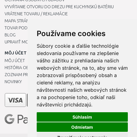
VYVŔTANIE OTVORU DO DREZU PRE KUCHYNSKÚ BATÉRIU
VRÁTENIE TOVARU / REKLAMÁCIE
MAPA STRÁNOK
TOVAR PODĽA ZNAČIEK
Používame cookies
BLOG
UPRAVIŤ MOJE PREDVOĽBY COOKIES
Súbory cookie a ďalšie technológie
sledovania používame na zlepšenie
MÔJ ÚČET
vášho zážitku z prehliadania našich
MÔJ ÚČET
webových stránok, na to, aby sme vám
HISTÓRIA OBJEDNÁVOK
ZOZNAM PRIANÍ
zobrazovali prispôsobený obsah a
NOVINKY
cielené reklamy, na analýzu
návštevnosti našich webových stránok
a na pochopenie toho, odkiaľ naši
návštevníci prichádzajú.
Súhlasím
Odmietam