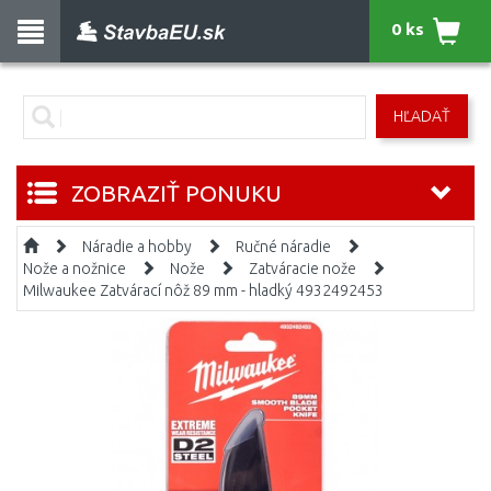
0 ks
HĽADAŤ
ZOBRAZIŤ PONUKU
Náradie a hobby
Ručné náradie
Nože a nožnice
Nože
Zatváracie nože
Milwaukee Zatvárací nôž 89 mm - hladký 4932492453