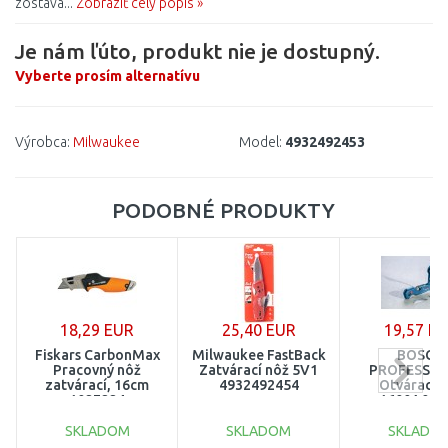
zostáva...
Zobraziť celý popis »
Je nám ľúto, produkt nie je dostupný.
Vyberte prosím alternatívu
Výrobca:
Milwaukee
Model:
4932492453
PODOBNÉ PRODUKTY
18,29 EUR
25,40 EUR
19,57 E
Fiskars CarbonMax
Milwaukee FastBack
BOSCH
Pracovný nôž
Zatvárací nôž 5V1
PROFESSIO
zatvárací, 16cm
4932492454
Otvárací 
1027224
1600A016
SKLADOM
SKLADOM
SKLADO