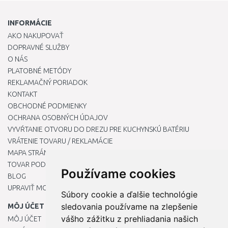
INFORMÁCIE
AKO NAKUPOVAŤ
DOPRAVNÉ SLUŽBY
O NÁS
PLATOBNÉ METÓDY
REKLAMAČNÝ PORIADOK
KONTAKT
OBCHODNÉ PODMIENKY
OCHRANA OSOBNÝCH ÚDAJOV
VYVŔTANIE OTVORU DO DREZU PRE KUCHYNSKÚ BATÉRIU
VRÁTENIE TOVARU / REKLAMÁCIE
MAPA STRÁNOK
TOVAR PODĽA ZNAČIEK
Používame cookies
BLOG
UPRAVIŤ MOJE PREDVOĽBY COOKIES
Súbory cookie a ďalšie technológie
sledovania používame na zlepšenie
MÔJ ÚČET
vášho zážitku z prehliadania našich
MÔJ ÚČET