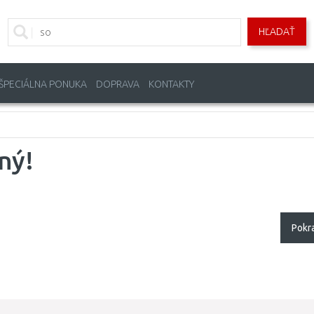
HĽADAŤ
ŠPECIÁLNA PONUKA
DOPRAVA
KONTAKTY
ný!
Pokr