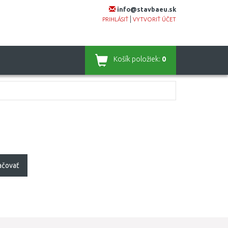
info@stavbaeu.sk
|
PRIHLÁSIŤ
VYTVORIŤ ÚČET
Košík
položiek:
0
ačovať