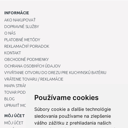
INFORMÁCIE
AKO NAKUPOVAŤ
DOPRAVNÉ SLUŽBY
O NÁS
PLATOBNÉ METÓDY
REKLAMAČNÝ PORIADOK
KONTAKT
OBCHODNÉ PODMIENKY
OCHRANA OSOBNÝCH ÚDAJOV
VYVŔTANIE OTVORU DO DREZU PRE KUCHYNSKÚ BATÉRIU
VRÁTENIE TOVARU / REKLAMÁCIE
MAPA STRÁNOK
TOVAR PODĽA ZNAČIEK
Používame cookies
BLOG
UPRAVIŤ MOJE PREDVOĽBY COOKIES
Súbory cookie a ďalšie technológie
sledovania používame na zlepšenie
MÔJ ÚČET
vášho zážitku z prehliadania našich
MÔJ ÚČET