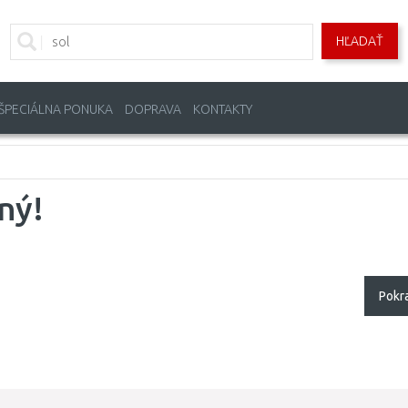
HĽADAŤ
ŠPECIÁLNA PONUKA
DOPRAVA
KONTAKTY
ný!
Pokr