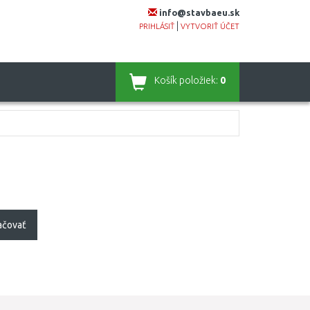
info@stavbaeu.sk
|
PRIHLÁSIŤ
VYTVORIŤ ÚČET
Košík
položiek:
0
ačovať