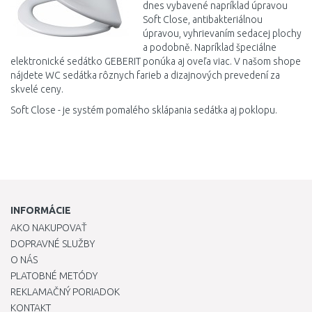
dnes
vybavené
napríklad
úpravou
Soft
Close
,
antibakteriálnou
úpravou
,
vyhrievaním
sedacej
plochy
a podobně
.
Napríklad
špeciálne
elektronické
sedátko
GEBERIT
ponúka aj
oveľa
viac
.
V
našom
shope
nájdete
WC
sedátka
rôznych
farieb
a
dizajnových
prevedení
za
skvelé
ceny
.
Soft Close - je systém pomalého sklápania sedátka aj poklopu.
INFORMÁCIE
AKO NAKUPOVAŤ
DOPRAVNÉ SLUŽBY
O NÁS
PLATOBNÉ METÓDY
REKLAMAČNÝ PORIADOK
KONTAKT