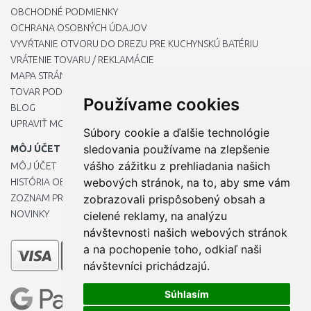
OBCHODNÉ PODMIENKY
OCHRANA OSOBNÝCH ÚDAJOV
VYVŔTANIE OTVORU DO DREZU PRE KUCHYNSKÚ BATÉRIU
VRÁTENIE TOVARU / REKLAMÁCIE
MAPA STRÁNOK
TOVAR PODĽA ZNAČIEK
Používame cookies
BLOG
UPRAVIŤ MOJE PREDVOĽBY COOKIES
Súbory cookie a ďalšie technológie
sledovania používame na zlepšenie
MÔJ ÚČET
vášho zážitku z prehliadania našich
MÔJ ÚČET
webových stránok, na to, aby sme vám
HISTÓRIA OBJEDNÁVOK
ZOZNAM PRIANÍ
zobrazovali prispôsobený obsah a
NOVINKY
cielené reklamy, na analýzu
návštevnosti našich webových stránok
a na pochopenie toho, odkiaľ naši
návštevníci prichádzajú.
Súhlasím