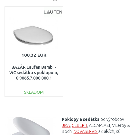
100,32 EUR
BAZÁR Laufen Bambi -
WC sedátko s poklopom,
8.9065.7.000.000.1
POŠKODENÝ OBAL
SKLADOM
DO KOŠÍKA
Porovnať
Poklopy
a
sedátka
od
výrobcov
JIKA
,
GEBERIT
,
ALCAPLAST
,
Villeroy
&
Boch
,
NOVASERVIS
a
ďalších,
sú