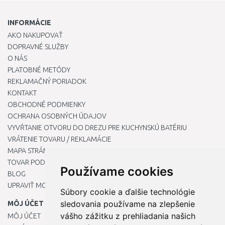
INFORMÁCIE
AKO NAKUPOVAŤ
DOPRAVNÉ SLUŽBY
O NÁS
PLATOBNÉ METÓDY
REKLAMAČNÝ PORIADOK
KONTAKT
OBCHODNÉ PODMIENKY
OCHRANA OSOBNÝCH ÚDAJOV
VYVŔTANIE OTVORU DO DREZU PRE KUCHYNSKÚ BATÉRIU
VRÁTENIE TOVARU / REKLAMÁCIE
MAPA STRÁNOK
TOVAR PODĽA ZNAČIEK
Používame cookies
BLOG
UPRAVIŤ MOJE PREDVOĽBY COOKIES
Súbory cookie a ďalšie technológie
sledovania používame na zlepšenie
MÔJ ÚČET
vášho zážitku z prehliadania našich
MÔJ ÚČET