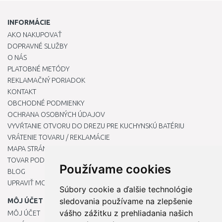
INFORMÁCIE
AKO NAKUPOVAŤ
DOPRAVNÉ SLUŽBY
O NÁS
PLATOBNÉ METÓDY
REKLAMAČNÝ PORIADOK
KONTAKT
OBCHODNÉ PODMIENKY
OCHRANA OSOBNÝCH ÚDAJOV
VYVŔTANIE OTVORU DO DREZU PRE KUCHYNSKÚ BATÉRIU
VRÁTENIE TOVARU / REKLAMÁCIE
MAPA STRÁNOK
TOVAR PODĽA ZNAČIEK
Používame cookies
BLOG
UPRAVIŤ MOJE PREDVOĽBY COOKIES
Súbory cookie a ďalšie technológie
sledovania používame na zlepšenie
MÔJ ÚČET
vášho zážitku z prehliadania našich
MÔJ ÚČET