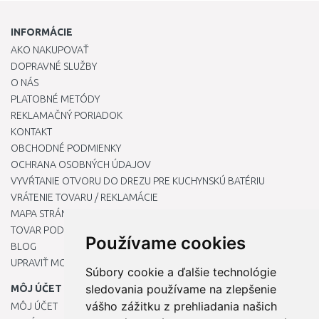
INFORMÁCIE
AKO NAKUPOVAŤ
DOPRAVNÉ SLUŽBY
O NÁS
PLATOBNÉ METÓDY
REKLAMAČNÝ PORIADOK
KONTAKT
OBCHODNÉ PODMIENKY
OCHRANA OSOBNÝCH ÚDAJOV
VYVŔTANIE OTVORU DO DREZU PRE KUCHYNSKÚ BATÉRIU
VRÁTENIE TOVARU / REKLAMÁCIE
MAPA STRÁNOK
TOVAR PODĽA ZNAČIEK
Používame cookies
BLOG
UPRAVIŤ MOJE PREDVOĽBY COOKIES
Súbory cookie a ďalšie technológie
sledovania používame na zlepšenie
MÔJ ÚČET
vášho zážitku z prehliadania našich
MÔJ ÚČET