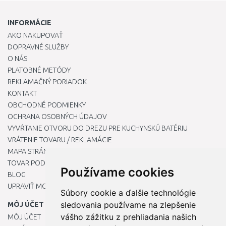
INFORMÁCIE
AKO NAKUPOVAŤ
DOPRAVNÉ SLUŽBY
O NÁS
PLATOBNÉ METÓDY
REKLAMAČNÝ PORIADOK
KONTAKT
OBCHODNÉ PODMIENKY
OCHRANA OSOBNÝCH ÚDAJOV
VYVŔTANIE OTVORU DO DREZU PRE KUCHYNSKÚ BATÉRIU
VRÁTENIE TOVARU / REKLAMÁCIE
MAPA STRÁNOK
TOVAR PODĽA ZNAČIEK
Používame cookies
BLOG
UPRAVIŤ MOJE PREDVOĽBY COOKIES
Súbory cookie a ďalšie technológie
sledovania používame na zlepšenie
MÔJ ÚČET
vášho zážitku z prehliadania našich
MÔJ ÚČET