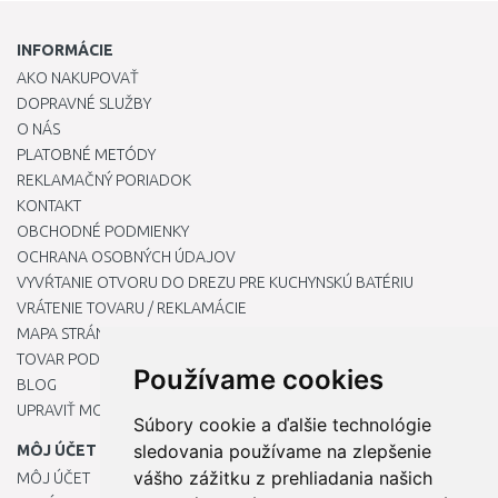
INFORMÁCIE
AKO NAKUPOVAŤ
DOPRAVNÉ SLUŽBY
O NÁS
PLATOBNÉ METÓDY
REKLAMAČNÝ PORIADOK
KONTAKT
OBCHODNÉ PODMIENKY
OCHRANA OSOBNÝCH ÚDAJOV
VYVŔTANIE OTVORU DO DREZU PRE KUCHYNSKÚ BATÉRIU
VRÁTENIE TOVARU / REKLAMÁCIE
MAPA STRÁNOK
TOVAR PODĽA ZNAČIEK
Používame cookies
BLOG
UPRAVIŤ MOJE PREDVOĽBY COOKIES
Súbory cookie a ďalšie technológie
sledovania používame na zlepšenie
MÔJ ÚČET
vášho zážitku z prehliadania našich
MÔJ ÚČET