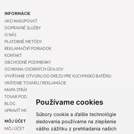
INFORMÁCIE
AKO NAKUPOVAŤ
DOPRAVNÉ SLUŽBY
O NÁS
PLATOBNÉ METÓDY
REKLAMAČNÝ PORIADOK
KONTAKT
OBCHODNÉ PODMIENKY
OCHRANA OSOBNÝCH ÚDAJOV
VYVŔTANIE OTVORU DO DREZU PRE KUCHYNSKÚ BATÉRIU
VRÁTENIE TOVARU / REKLAMÁCIE
MAPA STRÁNOK
TOVAR PODĽA ZNAČIEK
Používame cookies
BLOG
UPRAVIŤ MOJE PREDVOĽBY COOKIES
Súbory cookie a ďalšie technológie
sledovania používame na zlepšenie
MÔJ ÚČET
vášho zážitku z prehliadania našich
MÔJ ÚČET