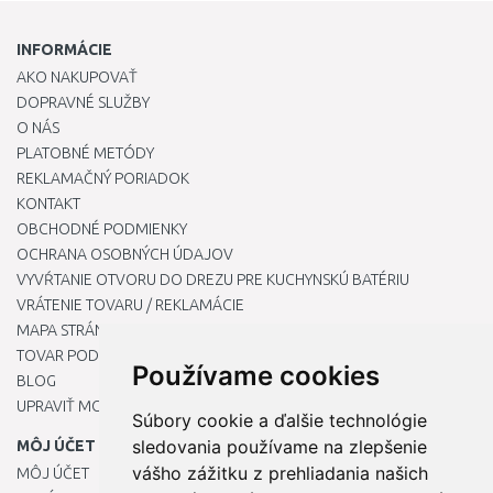
INFORMÁCIE
AKO NAKUPOVAŤ
DOPRAVNÉ SLUŽBY
O NÁS
PLATOBNÉ METÓDY
REKLAMAČNÝ PORIADOK
KONTAKT
OBCHODNÉ PODMIENKY
OCHRANA OSOBNÝCH ÚDAJOV
VYVŔTANIE OTVORU DO DREZU PRE KUCHYNSKÚ BATÉRIU
VRÁTENIE TOVARU / REKLAMÁCIE
MAPA STRÁNOK
TOVAR PODĽA ZNAČIEK
Používame cookies
BLOG
UPRAVIŤ MOJE PREDVOĽBY COOKIES
Súbory cookie a ďalšie technológie
sledovania používame na zlepšenie
MÔJ ÚČET
vášho zážitku z prehliadania našich
MÔJ ÚČET