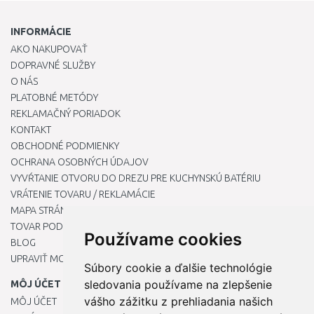
INFORMÁCIE
AKO NAKUPOVAŤ
DOPRAVNÉ SLUŽBY
O NÁS
PLATOBNÉ METÓDY
REKLAMAČNÝ PORIADOK
KONTAKT
OBCHODNÉ PODMIENKY
OCHRANA OSOBNÝCH ÚDAJOV
VYVŔTANIE OTVORU DO DREZU PRE KUCHYNSKÚ BATÉRIU
VRÁTENIE TOVARU / REKLAMÁCIE
MAPA STRÁNOK
TOVAR PODĽA ZNAČIEK
Používame cookies
BLOG
UPRAVIŤ MOJE PREDVOĽBY COOKIES
Súbory cookie a ďalšie technológie
sledovania používame na zlepšenie
MÔJ ÚČET
vášho zážitku z prehliadania našich
MÔJ ÚČET