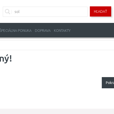
HĽADAŤ
ŠPECIÁLNA PONUKA
DOPRAVA
KONTAKTY
ný!
Pokr