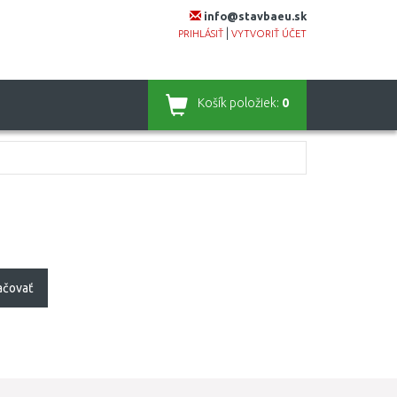
info@stavbaeu.sk
|
PRIHLÁSIŤ
VYTVORIŤ ÚČET
Košík
položiek:
0
ačovať