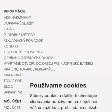
INFORMÁCIE
AKO NAKUPOVAŤ
DOPRAVNÉ SLUŽBY
O NÁS
PLATOBNÉ METÓDY
REKLAMAČNÝ PORIADOK
KONTAKT
OBCHODNÉ PODMIENKY
OCHRANA OSOBNÝCH ÚDAJOV
VYVŔTANIE OTVORU DO DREZU PRE KUCHYNSKÚ BATÉRIU
VRÁTENIE TOVARU / REKLAMÁCIE
MAPA STRÁNOK
TOVAR PODĽA ZNAČIEK
Používame cookies
BLOG
UPRAVIŤ MOJE PREDVOĽBY COOKIES
Súbory cookie a ďalšie technológie
sledovania používame na zlepšenie
MÔJ ÚČET
vášho zážitku z prehliadania našich
MÔJ ÚČET