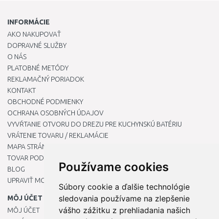
INFORMÁCIE
AKO NAKUPOVAŤ
DOPRAVNÉ SLUŽBY
O NÁS
PLATOBNÉ METÓDY
REKLAMAČNÝ PORIADOK
KONTAKT
OBCHODNÉ PODMIENKY
OCHRANA OSOBNÝCH ÚDAJOV
VYVŔTANIE OTVORU DO DREZU PRE KUCHYNSKÚ BATÉRIU
VRÁTENIE TOVARU / REKLAMÁCIE
MAPA STRÁNOK
TOVAR PODĽA ZNAČIEK
Používame cookies
BLOG
UPRAVIŤ MOJE PREDVOĽBY COOKIES
Súbory cookie a ďalšie technológie
sledovania používame na zlepšenie
MÔJ ÚČET
vášho zážitku z prehliadania našich
MÔJ ÚČET