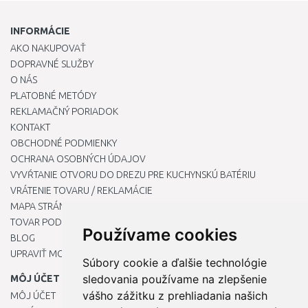
INFORMÁCIE
AKO NAKUPOVAŤ
DOPRAVNÉ SLUŽBY
O NÁS
PLATOBNÉ METÓDY
REKLAMAČNÝ PORIADOK
KONTAKT
OBCHODNÉ PODMIENKY
OCHRANA OSOBNÝCH ÚDAJOV
VYVŔTANIE OTVORU DO DREZU PRE KUCHYNSKÚ BATÉRIU
VRÁTENIE TOVARU / REKLAMÁCIE
MAPA STRÁNOK
TOVAR PODĽA ZNAČIEK
Používame cookies
BLOG
UPRAVIŤ MOJE PREDVOĽBY COOKIES
Súbory cookie a ďalšie technológie
sledovania používame na zlepšenie
MÔJ ÚČET
vášho zážitku z prehliadania našich
MÔJ ÚČET