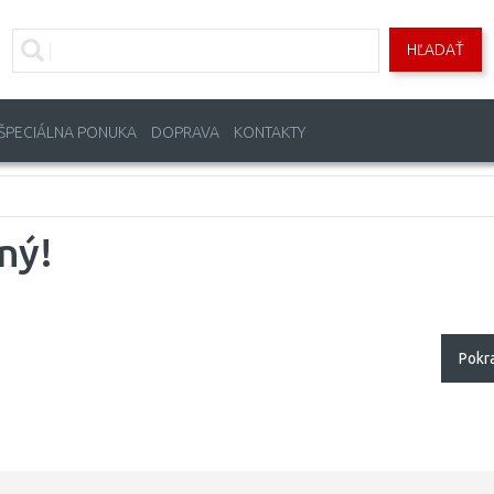
HĽADAŤ
ŠPECIÁLNA PONUKA
DOPRAVA
KONTAKTY
ný!
Pokr