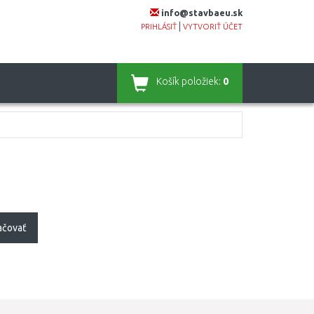
info@stavbaeu.sk
|
PRIHLÁSIŤ
VYTVORIŤ ÚČET
Košík
položiek:
0
ačovať