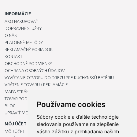
INFORMÁCIE
AKO NAKUPOVAŤ
DOPRAVNÉ SLUŽBY
O NÁS
PLATOBNÉ METÓDY
REKLAMAČNÝ PORIADOK
KONTAKT
OBCHODNÉ PODMIENKY
OCHRANA OSOBNÝCH ÚDAJOV
VYVŔTANIE OTVORU DO DREZU PRE KUCHYNSKÚ BATÉRIU
VRÁTENIE TOVARU / REKLAMÁCIE
MAPA STRÁNOK
TOVAR PODĽA ZNAČIEK
Používame cookies
BLOG
UPRAVIŤ MOJE PREDVOĽBY COOKIES
Súbory cookie a ďalšie technológie
sledovania používame na zlepšenie
MÔJ ÚČET
vášho zážitku z prehliadania našich
MÔJ ÚČET