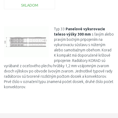
SKLADOM
DO KOŠÍKA
Porovnať
Typ 33
Panelové vykurovacie
teleso
výšky 300 mm
s ľavým alebo
pravým bočným pripojením na
vykurovaciu sústavu s núteným
alebo samotiažnym obehom. Korad
K kompakt má doporučené krížové
pripojenie. Radiátory KORAD sú
vyrábané z oceľového plechu hrúbky 1,2 mm vzájomným zvarom
dvoch výliskov po obvode švovým zvarom. Jednotlivé typové rady
radiátorov sú tvorené rozličným počtom dosiek a konvektorov.
Prvé číslo v označení typu znamená počet dosiek, druhé číslo počet
konvektorov.