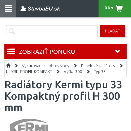
0 ks
HĽADAŤ
ZOBRAZIŤ PONUKU
Vykurovanie a ohrev vody
Panelové radiátory
KLASIK, PROFIL KOMPAKT
Výška 300
Typ 33
Radiátory Kermi typu 33
Kompaktný profil H 300
mm