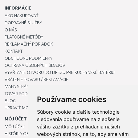
INFORMÁCIE
AKO NAKUPOVAŤ
DOPRAVNÉ SLUŽBY
O NÁS
PLATOBNÉ METÓDY
REKLAMAČNÝ PORIADOK
KONTAKT
OBCHODNÉ PODMIENKY
OCHRANA OSOBNÝCH ÚDAJOV
VYVŔTANIE OTVORU DO DREZU PRE KUCHYNSKÚ BATÉRIU
VRÁTENIE TOVARU / REKLAMÁCIE
MAPA STRÁNOK
TOVAR PODĽA ZNAČIEK
Používame cookies
BLOG
UPRAVIŤ MOJE PREDVOĽBY COOKIES
Súbory cookie a ďalšie technológie
sledovania používame na zlepšenie
MÔJ ÚČET
vášho zážitku z prehliadania našich
MÔJ ÚČET
webových stránok, na to, aby sme vám
HISTÓRIA OBJEDNÁVOK