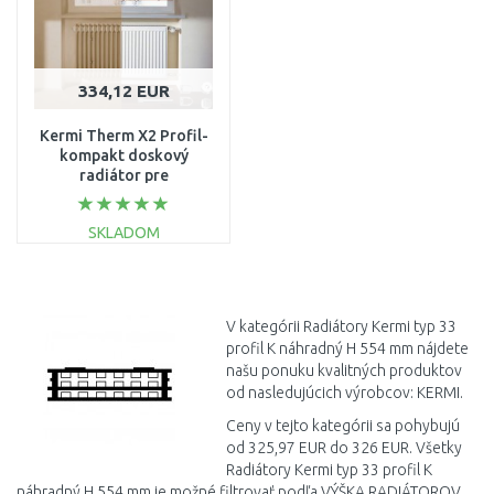
334,12 EUR
Kermi Therm X2 Profil-
kompakt doskový
radiátor pre
rekonštrukcie 33 554 /
1300 FK033D513
SKLADOM
DO KOŠÍKA
Porovnať
V kategórii Radiátory Kermi typ 33
profil K náhradný H 554 mm nájdete
našu ponuku kvalitných produktov
od nasledujúcich výrobcov: KERMI.
Ceny v tejto kategórii sa pohybujú
od 325,97 EUR do 326 EUR. Všetky
Radiátory Kermi typ 33 profil K
náhradný H 554 mm je možné filtrovať podľa VÝŠKA RADIÁTOROV,