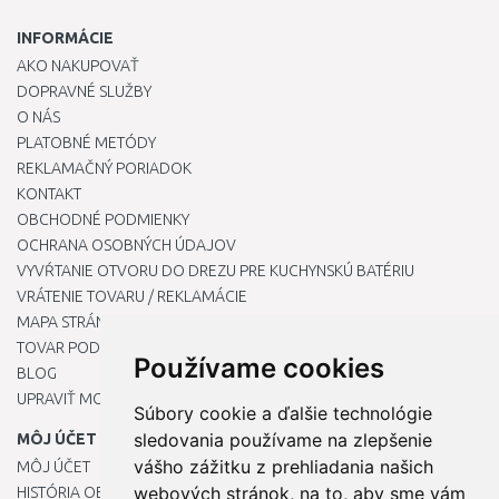
INFORMÁCIE
AKO NAKUPOVAŤ
DOPRAVNÉ SLUŽBY
O NÁS
PLATOBNÉ METÓDY
REKLAMAČNÝ PORIADOK
KONTAKT
OBCHODNÉ PODMIENKY
OCHRANA OSOBNÝCH ÚDAJOV
VYVŔTANIE OTVORU DO DREZU PRE KUCHYNSKÚ BATÉRIU
VRÁTENIE TOVARU / REKLAMÁCIE
MAPA STRÁNOK
TOVAR PODĽA ZNAČIEK
Používame cookies
BLOG
UPRAVIŤ MOJE PREDVOĽBY COOKIES
Súbory cookie a ďalšie technológie
sledovania používame na zlepšenie
MÔJ ÚČET
vášho zážitku z prehliadania našich
MÔJ ÚČET
webových stránok, na to, aby sme vám
HISTÓRIA OBJEDNÁVOK