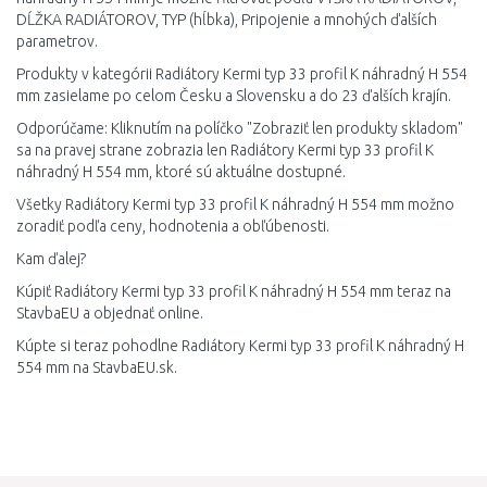
DĹŽKA RADIÁTOROV, TYP (hĺbka), Pripojenie a mnohých ďalších
parametrov.
Produkty v kategórii Radiátory Kermi typ 33 profil K náhradný H 554
mm zasielame po celom Česku a Slovensku a do 23 ďalších krajín.
Odporúčame: Kliknutím na políčko "Zobraziť len produkty skladom"
sa na pravej strane zobrazia len Radiátory Kermi typ 33 profil K
náhradný H 554 mm, ktoré sú aktuálne dostupné.
Všetky Radiátory Kermi typ 33 profil K náhradný H 554 mm možno
zoradiť podľa ceny, hodnotenia a obľúbenosti.
Kam ďalej?
Kúpiť Radiátory Kermi typ 33 profil K náhradný H 554 mm teraz na
StavbaEU a objednať online.
Kúpte si teraz pohodlne Radiátory Kermi typ 33 profil K náhradný H
554 mm na StavbaEU.sk.