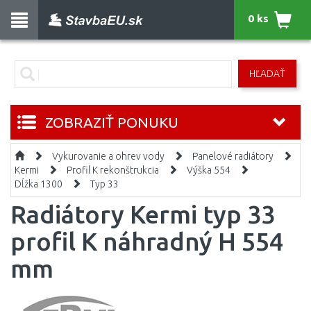
0 ks
HĽADAŤ
ZOBRAZIŤ PONUKU
Vykurovanie a ohrev vody
Panelové radiátory
Kermi
Profil K rekonštrukcia
Výška 554
Dĺžka 1300
Typ 33
Radiátory Kermi typ 33
profil K náhradný H 554
mm