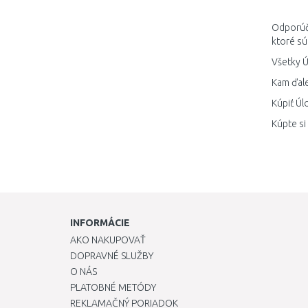
Odporúča
ktoré sú
Všetky Ú
Kam ďale
Kúpiť Úl
Kúpte si
INFORMÁCIE
AKO NAKUPOVAŤ
DOPRAVNÉ SLUŽBY
O NÁS
PLATOBNÉ METÓDY
REKLAMAČNÝ PORIADOK