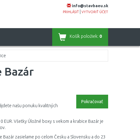
info@stavbaeu.sk
|
PRIHLÁSIŤ
VYTVORIŤ ÚČET
Košík
položiek:
0
ice
e Bazár
Pokračovať
nájdete našu ponuku kvalitných
 0 EUR. Všetky Úložné boxy s vekom a krabice Bazár je
ov.
ce Bazár zasielame po celom Česku a Slovensku a do 23