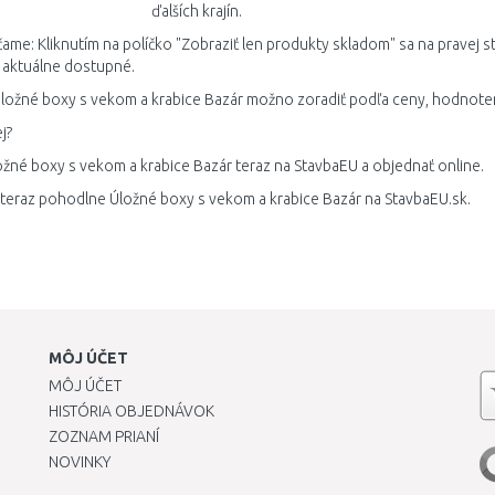
ďalších krajín.
me: Kliknutím na políčko "Zobraziť len produkty skladom" sa na pravej s
 aktuálne dostupné.
ložné boxy s vekom a krabice Bazár možno zoradiť podľa ceny, hodnoten
j?
ožné boxy s vekom a krabice Bazár teraz na StavbaEU a objednať online.
 teraz pohodlne Úložné boxy s vekom a krabice Bazár na StavbaEU.sk.
MÔJ ÚČET
MÔJ ÚČET
HISTÓRIA OBJEDNÁVOK
ZOZNAM PRIANÍ
NOVINKY