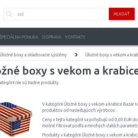
HĽADAŤ
ŠPECIÁLNA PONUKA
DOPRAVA
KONTAKTY
Úložné boxy a skladovacie systémy
Úložné boxy s vekom a krab
žné boxy s vekom a krabic
kategórii nie sú žiadne produkty.
V kategórii Úložné boxy s vekom a krabice Bazár 
produktov od nasledujúcich výrobcov: .
Ceny v tejto kategórii sa pohybujú od 0,00 EUR do
možné filtrovať podľa a mnohých ďalších parametr
Produkty v kategórii Úložné boxy s vekom a krabi