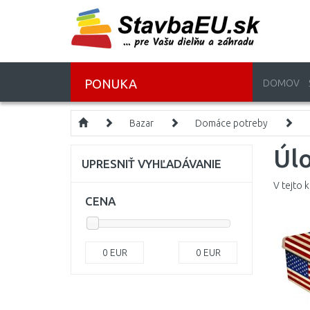
PONUKA
DOMOV
Bazar
Domáce potreby
Úlo
UPRESNIŤ VYHĽADÁVANIE
V tejto 
CENA
0
EUR
0
EUR