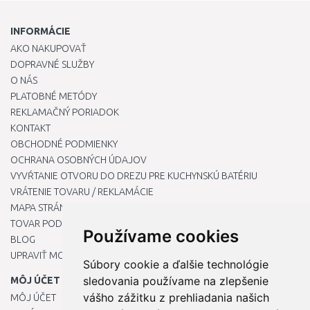
INFORMÁCIE
AKO NAKUPOVAŤ
DOPRAVNÉ SLUŽBY
O NÁS
PLATOBNÉ METÓDY
REKLAMAČNÝ PORIADOK
KONTAKT
OBCHODNÉ PODMIENKY
OCHRANA OSOBNÝCH ÚDAJOV
VYVŔTANIE OTVORU DO DREZU PRE KUCHYNSKÚ BATÉRIU
VRÁTENIE TOVARU / REKLAMÁCIE
MAPA STRÁNOK
TOVAR PODĽA ZNAČIEK
Používame cookies
BLOG
UPRAVIŤ MOJE PREDVOĽBY COOKIES
Súbory cookie a ďalšie technológie
sledovania používame na zlepšenie
MÔJ ÚČET
vášho zážitku z prehliadania našich
MÔJ ÚČET