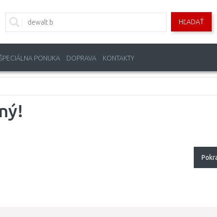
HĽADAŤ
ŠPECIÁLNA PONUKA
DOPRAVA
KONTAKTY
ný!
Pokr