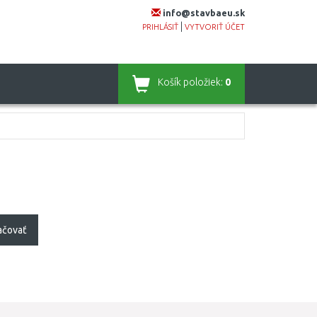
info@stavbaeu.sk
|
PRIHLÁSIŤ
VYTVORIŤ ÚČET
Košík
položiek:
0
ačovať