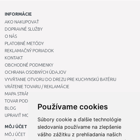
INFORMÁCIE
AKO NAKUPOVAŤ
DOPRAVNÉ SLUŽBY
O NÁS
PLATOBNÉ METÓDY
REKLAMAČNÝ PORIADOK
KONTAKT
OBCHODNÉ PODMIENKY
OCHRANA OSOBNÝCH ÚDAJOV
VYVŔTANIE OTVORU DO DREZU PRE KUCHYNSKÚ BATÉRIU
VRÁTENIE TOVARU / REKLAMÁCIE
MAPA STRÁNOK
TOVAR PODĽA ZNAČIEK
Používame cookies
BLOG
UPRAVIŤ MOJE PREDVOĽBY COOKIES
Súbory cookie a ďalšie technológie
sledovania používame na zlepšenie
MÔJ ÚČET
vášho zážitku z prehliadania našich
MÔJ ÚČET