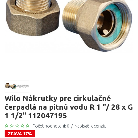
Wilo Nákrutky pre cirkulačné
čerpadlá na pitnú vodu R 1 "/ 28 x G
1 1/2" 112047195
Počet hodnotení: 0
/
Napísať recenziu
ZĽAVA 17%