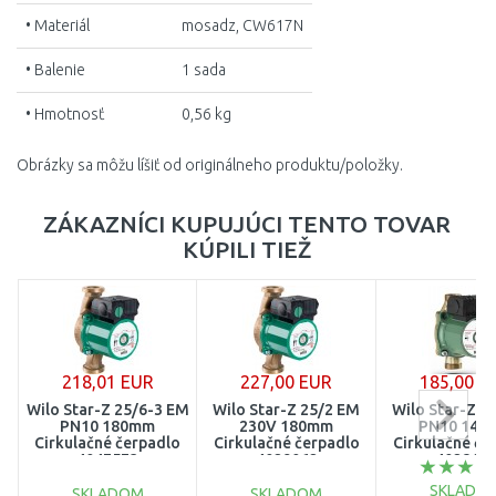
• Materiál
mosadz, CW617N
• Balenie
1 sada
• Hmotnosť
0,56 kg
Obrázky sa môžu líšiť od originálneho produktu/položky.
ZÁKAZNÍCI KUPUJÚCI TENTO TOVAR
KÚPILI TIEŽ
218,01 EUR
227,00 EUR
185,00 E
Wilo Star-Z 25/6-3 EM
Wilo Star-Z 25/2 EM
Wilo Star-Z 2
PN10 180mm
230V 180mm
PN10 140
Cirkulačné čerpadlo
Cirkulačné čerpadlo
Cirkulačné če
4047573
4029062
402811
SKLADO
SKLADOM
SKLADOM