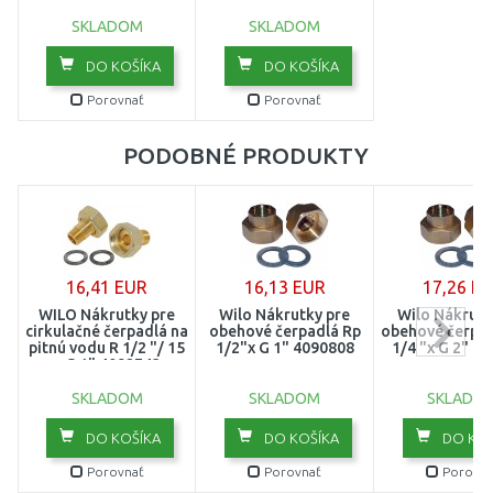
SKLADOM
SKLADOM
DO KOŠÍKA
DO KOŠÍKA
Porovnať
Porovnať
PODOBNÉ PRODUKTY
16,41 EUR
16,13 EUR
17,26 E
WILO Nákrutky pre
Wilo Nákrutky pre
Wilo Nákrutk
cirkulačné čerpadlá na
obehové čerpadlá Rp
obehové čerpad
pitnú vodu R 1/2 "/ 15
1/2"x G 1" 4090808
1/4 "x G 2" 4
x G 1" 4092743
SKLADOM
SKLADOM
SKLADO
DO KOŠÍKA
DO KOŠÍKA
DO KOŠ
Porovnať
Porovnať
Porovna