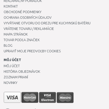
REKLAMAČNÝ PORIADOK
KONTAKT
OBCHODNÉ PODMIENKY
OCHRANA OSOBNÝCH ÚDAJOV
VYVŔTANIE OTVORU DO DREZU PRE KUCHYNSKÚ BATÉRIU
VRÁTENIE TOVARU / REKLAMÁCIE
MAPA STRÁNOK
TOVAR PODĽA ZNAČIEK
BLOG
UPRAVIŤ MOJE PREDVOĽBY COOKIES
MÔJ ÚČET
MÔJ ÚČET
HISTÓRIA OBJEDNÁVOK
ZOZNAM PRIANÍ
NOVINKY