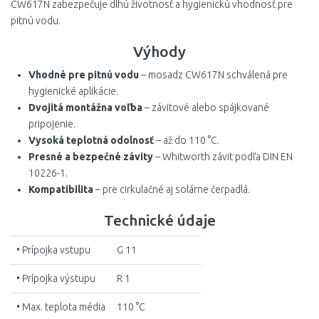
CW617N zabezpečuje dlhú životnosť a hygienickú vhodnosť pre
pitnú vodu.
Výhody
Vhodné pre pitnú vodu
– mosadz CW617N schválená pre
hygienické aplikácie.
Dvojitá montážna voľba
– závitové alebo spájkované
pripojenie.
Vysoká teplotná odolnosť
– až do 110 °C.
Presné a bezpečné závity
– Whitworth závit podľa DIN EN
10226-1.
Kompatibilita
– pre cirkulačné aj solárne čerpadlá.
Technické údaje
• Prípojka vstupu
G 11
• Prípojka výstupu
R 1
• Max. teplota média
110 °C