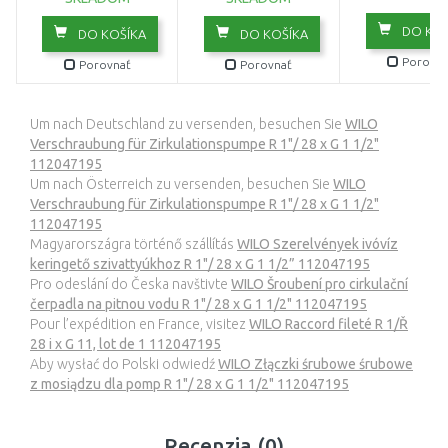
DO KOŠ
DO KOŠÍKA
DO KOŠÍKA
Porovna
Porovnať
Porovnať
Um nach Deutschland zu versenden, besuchen Sie
WILO
Verschraubung für Zirkulationspumpe R 1"/ 28 x G 1 1/2"
112047195
Um nach Österreich zu versenden, besuchen Sie
WILO
Verschraubung für Zirkulationspumpe R 1"/ 28 x G 1 1/2"
112047195
Magyarországra történő szállítás
WILO Szerelvények ivóvíz
keringető szivattyúkhoz R 1"/ 28 x G 1 1/2” 112047195
Pro odeslání do Česka navštivte
WILO Šroubení pro cirkulační
čerpadla na pitnou vodu R 1"/ 28 x G 1 1/2" 112047195
Pour l’expédition en France, visitez
WILO Raccord fileté R 1/Ř
28 i x G 11, lot de 1 112047195
Aby wysłać do Polski odwiedź
WILO Złączki śrubowe śrubowe
z mosiądzu dla pomp R 1"/ 28 x G 1 1/2" 112047195
Recenzia (0)