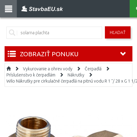
HĽADAŤ
ZOBRAZIŤ PONUKU
Vykurovanie a ohrev vody
Čerpadlá
Príslušenstvo k čerpadlám
Nákrutky
Wilo Nákrutky pre cirkulačné čerpadlá na pitnú vodu R 1 "/ 28 x G 1 