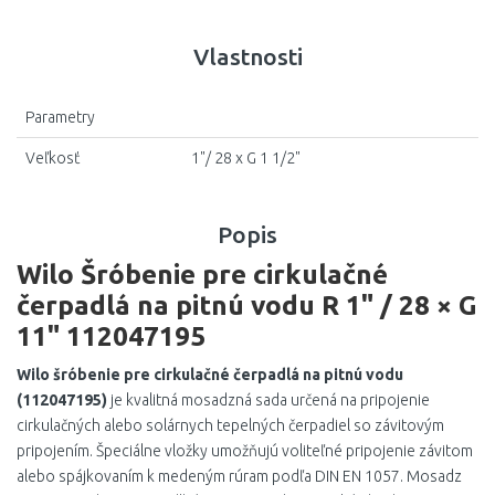
Vlastnosti
Parametry
Veľkosť
1"/ 28 x G 1 1/2"
Popis
Wilo Šróbenie pre cirkulačné
čerpadlá na pitnú vodu R 1" / 28 × G
11" 112047195
Wilo šróbenie pre cirkulačné čerpadlá na pitnú vodu
(112047195)
je kvalitná mosadzná sada určená na pripojenie
cirkulačných alebo solárnych tepelných čerpadiel so závitovým
pripojením. Špeciálne vložky umožňujú voliteľné pripojenie závitom
alebo spájkovaním k medeným rúram podľa DIN EN 1057. Mosadz