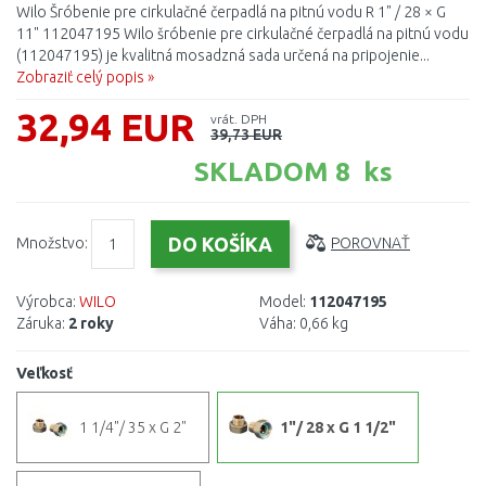
Wilo Šróbenie pre cirkulačné čerpadlá na pitnú vodu R 1" / 28 × G
11" 112047195 Wilo šróbenie pre cirkulačné čerpadlá na pitnú vodu
(112047195) je kvalitná mosadzná sada určená na pripojenie...
Zobraziť celý popis »
32,94 EUR
vrát. DPH
39,73 EUR
SKLADOM 8 ks
Množstvo:
POROVNAŤ
Výrobca:
WILO
Model:
112047195
Záruka:
2 roky
Váha:
0,66 kg
Veľkosť
1 1/4"/ 35 x G 2"
1"/ 28 x G 1 1/2"