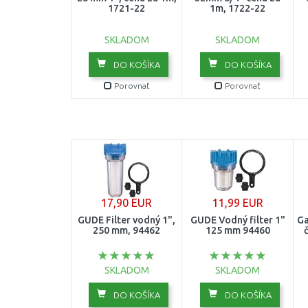
1721-22
1m, 1722-22
SKLADOM
SKLADOM
DO KOŠÍKA
DO KOŠÍKA
Porovnať
Porovnať
17,90 EUR
11,99 EUR
GÜDE Filter vodný 1",
GÜDE Vodný filter 1"
Ga
250 mm, 94462
125 mm 94460
SKLADOM
SKLADOM
DO KOŠÍKA
DO KOŠÍKA