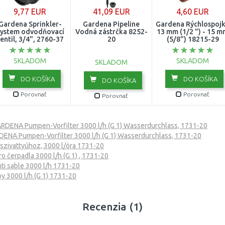
9,77 EUR
41,09 EUR
4,60 EUR
Gardena Sprinkler-
Gardena Pipeline
Gardena Rýchlospoj
ystem odvodňovací
Vodná zástrčka 8252-
13 mm (1/2 ") - 15 
entil, 3/4", 2760-37
20
(5/8") 18215-29
SKLADOM
SKLADOM
SKLADOM
DO KOŠÍKA
DO KOŠÍKA
DO KOŠÍKA
Porovnať
Porovnať
Porovnať
RDENA Pumpen-Vorfilter 3000 l/h (G 1) Wasserdurchlass, 1731-20
ENA Pumpen-Vorfilter 3000 l/h (G 1) Wasserdurchlass, 1731-20
zivattyúhoz, 3000 l/óra 1731-20
o čerpadla 3000 l/h (G 1) , 1731-20
ti sable 3000 l/h 1731-20
y 3000 l/h (G 1) 1731-20
Recenzia (1)