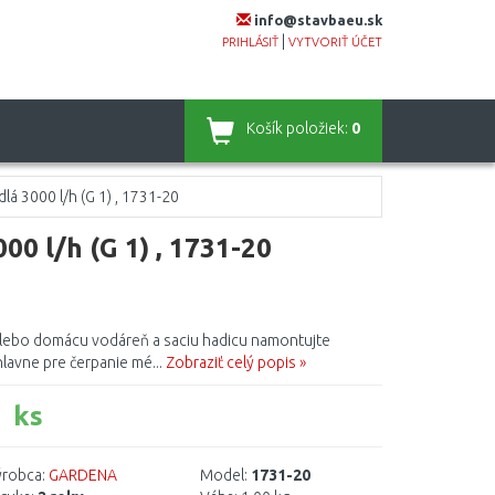
info@stavbaeu.sk
|
PRIHLÁSIŤ
VYTVORIŤ ÚČET
Košík
položiek:
0
lá 3000 l/h (G 1) , 1731-20
00 l/h (G 1) , 1731-20
lebo domácu vodáreň a saciu hadicu namontujte
hlavne pre čerpanie mé...
Zobraziť celý popis »
 ks
robca:
GARDENA
Model:
1731-20