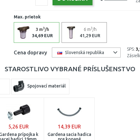
Zá
Max. prietok
3
3
3 m
/h
6 m
/h
34,69 EUR
41,29 EUR
SPS:
3
Cena dopravy
Slovenská republika
Zásiel
STAROSTLIVO VYBRANÉ PRÍSLUŠENSTVO
Spojovací materiál
5,26 EUR
14,39 EUR
Gardena prípojka k
Gardena sacia hadica
sacej hadici 19mm,
pre kopané