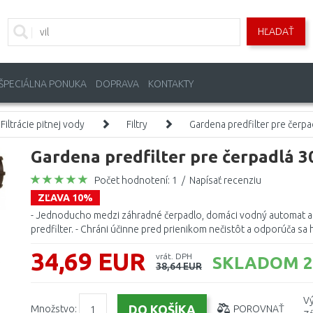
HĽADAŤ
ŠPECIÁLNA PONUKA
DOPRAVA
KONTAKTY
Filtrácie pitnej vody
Filtry
Gardena predfilter pre čerpad
Gardena predfilter pre čerpadlá 30
Počet hodnotení: 1
/
Napísať recenziu
ZĽAVA 10%
- Jednoducho medzi záhradné čerpadlo, domáci vodný automat a
predfilter. - Chráni účinne pred prienikom nečistôt a odporúča sa 
34,69 EUR
vrát. DPH
SKLADOM 2
38,64 EUR
Vý
Množstvo:
POROVNAŤ