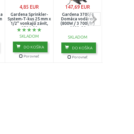
4,85 EUR
147,69 EUR
20,32 E
ka
Gardena Sprinkler-
Gardena 3700/4
Gardena Sací 
mm
System-T-kus 25 mm x
Domáca vodáreň
19/25 mm (3/4
1/2" vonkajší závit,
(800W / 3 700l/h )
set 9093-
2786-20
9023-20
SKLADOM
SKLADOM
SKLADO
DO KOŠÍKA
DO KOŠÍKA
DO KOŠ
Porovnať
Porovnať
Porovn