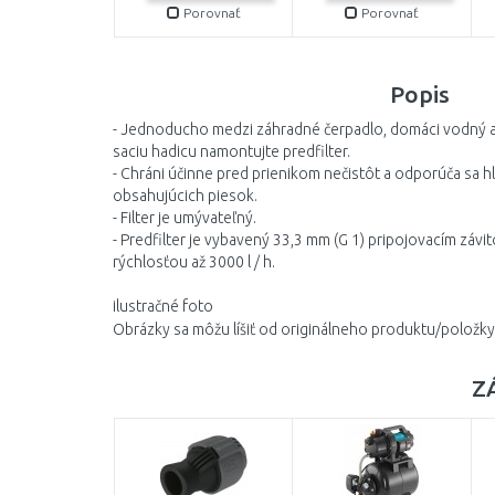
Porovnať
Porovnať
Popis
- Jednoducho medzi záhradné čerpadlo, domáci vodný 
saciu hadicu namontujte predfilter.
- Chráni účinne pred prienikom nečistôt a odporúča sa h
obsahujúcich piesok.
- Filter je umývateľný.
- Predfilter je vybavený 33,3 mm (G 1) pripojovacím závi
rýchlosťou až 3000 l / h.
ilustračné foto
Obrázky sa môžu líšiť od originálneho produktu/položky
Z