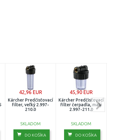
42,96 EUR
45,90 EUR
23,90 E
Kärcher Predčisťovací
Kärcher Predčisťovací
Kärcher Premi
5
filter, veľký 2.997-
filter čerpadla, malý
filter so sp
210.0
2.997-211.0
ventilom 6.99
SKLADOM
SKLADOM
SKLADO
DO KOŠÍKA
DO KOŠÍKA
DO KOŠ