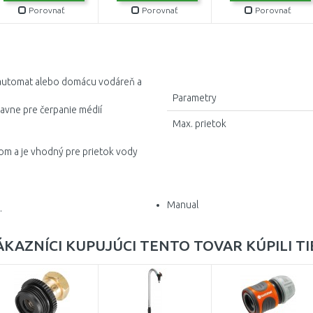
Porovnať
Porovnať
Porovnať
automat alebo domácu vodáreň a
Parametry
lavne pre čerpanie médií
Max. prietok
tom a je vhodný pre prietok vody
Manual
.
ÁKAZNÍCI KUPUJÚCI TENTO TOVAR KÚPILI TI