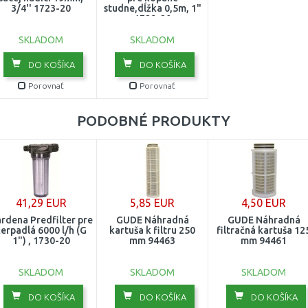
3/4'' 1723-20
studne,dĺžka 0,5m, 1"
1729-20
SKLADOM
SKLADOM
DO KOŠÍKA
DO KOŠÍKA
Porovnať
Porovnať
PODOBNÉ PRODUKTY
41,29 EUR
5,85 EUR
4,50 EUR
rdena Predfilter pre
GÜDE Náhradná
GÜDE Náhradná
čerpadlá 6000 l/h (G
kartuša k filtru 250
filtračná kartuša 12
1") , 1730-20
mm 94463
mm 94461
SKLADOM
SKLADOM
SKLADOM
DO KOŠÍKA
DO KOŠÍKA
DO KOŠÍKA