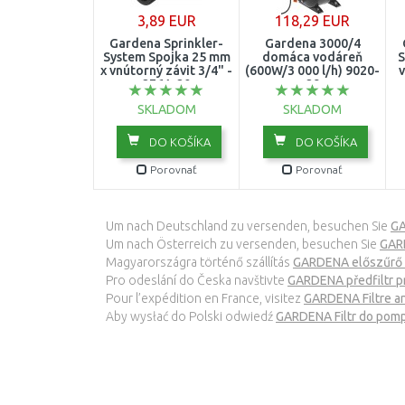
3,89 EUR
118,29 EUR
Gardena Sprinkler-
Gardena 3000/4
System Spojka 25 mm
domáca vodáreň
S
x vnútorný závit 3/4" -
(600W/3 000 l/h) 9020-
v
2761-20
29
SKLADOM
SKLADOM
DO KOŠÍKA
DO KOŠÍKA
Porovnať
Porovnať
Um nach Deutschland zu versenden, besuchen Sie
GA
Um nach Österreich zu versenden, besuchen Sie
GARD
Magyarországra történő szállítás
GARDENA előszűrő s
Pro odeslání do Česka navštivte
GARDENA předfiltr pr
Pour l’expédition en France, visitez
GARDENA Filtre an
Aby wysłać do Polski odwiedź
GARDENA Filtr do pomp