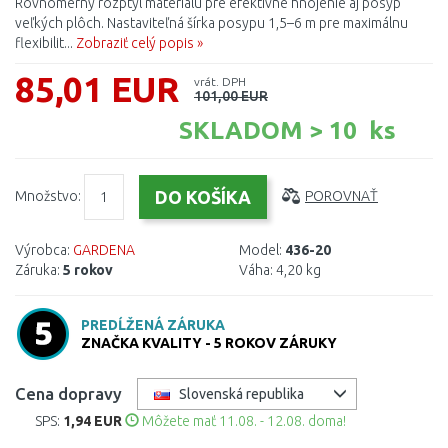
Rovnomerný rozptyl materiálu pre efektívne hnojenie aj posyp
veľkých plôch. Nastaviteľná šírka posypu 1,5–6 m pre maximálnu
flexibilit...
Zobraziť celý popis »
85,01 EUR
vrát. DPH
101,00 EUR
SKLADOM > 10 ks
Množstvo:
POROVNAŤ
Výrobca:
GARDENA
Model:
436-20
Záruka:
5 rokov
Váha:
4,20 kg
PREDĹŽENÁ ZÁRUKA
ZNAČKA KVALITY - 5 ROKOV ZÁRUKY
Cena dopravy
Slovenská republika
SPS:
1,94 EUR
Môžete mať 11.08. - 12.08. doma!