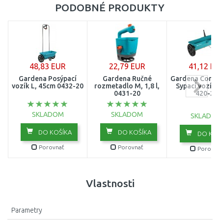
PODOBNÉ PRODUKTY
48,83 EUR
22,79 EUR
41,12 E
Gardena Posýpací
Gardena Ručné
Gardena Combi
vozík L, 45cm 0432-20
rozmetadlo M, 1,8 l,
Sypací vozík,
0431-20
420-20
SKLADOM
SKLADOM
SKLADO
DO KOŠÍKA
DO KOŠÍKA
DO KOŠ
Porovnať
Porovnať
Porovna
Vlastnosti
Parametry