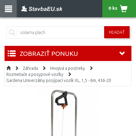
0 ks
HĽADAŤ
ZOBRAZIŤ PONUKU
Záhrada
Hnojivá a postreky
Rozmetače a posypové vozíky
Gardena Univerzálny posýpací vozík XL, 1,5 - 6m, 436-20