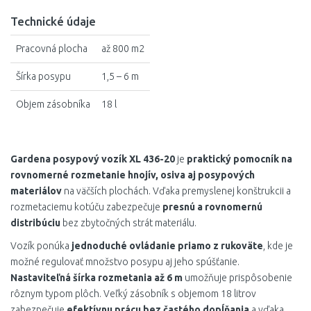
Technické údaje
Pracovná plocha
až 800 m2
Šírka posypu
1,5 – 6 m
Objem zásobníka
18 l
Gardena posypový vozík XL 436-20
je
praktický pomocník na
rovnomerné rozmetanie hnojív, osiva aj posypových
materiálov
na väčších plochách. Vďaka premyslenej konštrukcii a
rozmetaciemu kotúču zabezpečuje
presnú a rovnomernú
distribúciu
bez zbytočných strát materiálu.
Vozík ponúka
jednoduché ovládanie priamo z rukoväte
, kde je
možné regulovať množstvo posypu aj jeho spúšťanie.
Nastaviteľná šírka rozmetania až 6 m
umožňuje prispôsobenie
rôznym typom plôch. Veľký zásobník s objemom 18 litrov
zabezpečuje
efektívnu prácu bez častého dopĺňania
a vďaka