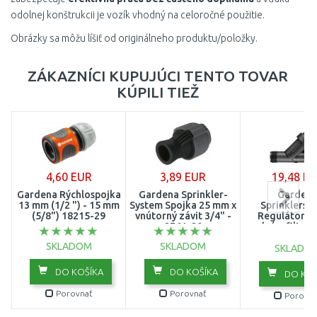
odolnej konštrukcii je vozík vhodný na celoročné použitie.
Obrázky sa môžu líšiť od originálneho produktu/položky.
ZÁKAZNÍCI KUPUJÚCI TENTO TOVAR
KÚPILI TIEŽ
4,60 EUR
3,89 EUR
19,48 E
Gardena Rýchlospojka
Gardena Sprinkler-
Garden
13 mm (1/2 ") - 15 mm
System Spojka 25 mm x
Sprinklersy
(5/8") 18215-29
vnútorný závit 3/4" -
Regulátor tl
2761-20
vodným filtro
20
SKLADOM
SKLADOM
SKLADO
DO KOŠÍKA
DO KOŠÍKA
DO KOŠ
Porovnať
Porovnať
Porovna