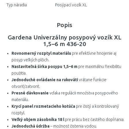
Typ náradia
Posýpací vozík XL
Popis
Gardena Univerzálny posypový vozík XL
1,5–6 m 436-20
Rovnomerný rozptyl materiálu
pre efektívne hnojenie aj
posyp veľkých plôch.
Nastaviteľná šírka posypu 1,5–6 m
pre maximálnu flexibilitu
použitia.
Jednoduché ovládanie na rukoväti
vrátane funkcie
otvoriť/zatvoriť.
Presné dávkovanie
vďaka regulácii množstva posypového
materiálu.
Krycí panel rozmetacieho kotúča
pre čistý a kontrolovaný
rozptyl.
Veľký objem zásobníka 18 l
pre prácu bez častého dopĺňania.
Jednoduchá údržba
– možnosť čistenia vodou.