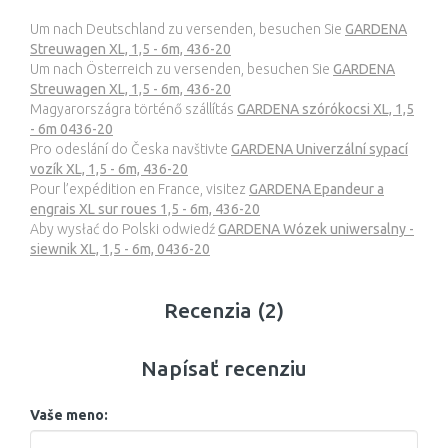
Um nach Deutschland zu versenden, besuchen Sie
GARDENA
Streuwagen XL, 1,5 - 6m, 436-20
Um nach Österreich zu versenden, besuchen Sie
GARDENA
Streuwagen XL, 1,5 - 6m, 436-20
Magyarországra történő szállítás
GARDENA szórókocsi XL, 1,5
- 6m 0436-20
Pro odeslání do Česka navštivte
GARDENA Univerzální sypací
vozík XL, 1,5 - 6m, 436-20
Pour l’expédition en France, visitez
GARDENA Epandeur a
engrais XL sur roues 1,5 - 6m, 436-20
Aby wysłać do Polski odwiedź
GARDENA Wózek uniwersalny -
siewnik XL, 1,5 - 6m, 0436-20
Recenzia (2)
Napísať recenziu
Vaše meno: