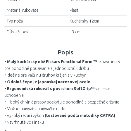
Materiál rukoväte
Plast
Typ noža
Kuchársky 12cm
Dĺžka čepele
13 cm
Popis
• Malý kuchársky nôž Fiskars Functional Form ™
je navrhnutý
pre pohodlné používanie a jednoduchú údržbu
• Ideálne pre väčšinu druhov krájania v kuchyni
• Odolná čepeľ z japonskej nerezovej ocele
• Ergonomická rukoväť s povrchom SoftGrip™
v mieste
uchopenia
• Hlboký chránič prstov poskytuje pohodlné a bezpečné držanie
• Možno umývať v umývačke riadu
• Vysoký rezací výkon
(testované podľa metodiky CATRA)
• Navrhnuté vo Fínsku