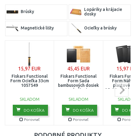
Lopáriky a krájacie
Brúsky
dosky
Magnetické lišty
Ocieľky a brúsky
15,97 EUR
45,45 EUR
15,97 E
Fiskars Functional
Fiskars Functional
Fiskars Funct
Form Ocieľka 33cm
Form Sada
Form Náhr
1057549
bambusových dosiek
plastové d
na krájanie
35x25cm, 3 ks 
35x25x3,8cm 1057550
SKLADOM
SKLADOM
SKLADO
DO KOŠÍKA
DO KOŠÍKA
DO KOŠ
Porovnať
Porovnať
Porovna
PODOBNÉ PRODUKTY