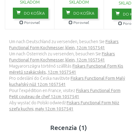
SKLADOM
SKLADOM
SKLADO
DO KOŠÍKA
DO KOŠÍKA
DO KOŠ
Porovnať
Porovnať
Porovna
Um nach Deutschland zu versenden, besuchen Sie
Fiskars
Functional Form Kochmesser, klein, 12cm 1057541
Um nach Österreich zu versenden, besuchen Sie
Fiskars
Functional Form Kochmesser, klein, 12cm 1057541
Magyarországra történő szállítás
Fiskars Functional Form Kis
méretű szakácskés, 12cm 1057541
Pro odeslání do Česka navštivte
Fiskars Functional Form Malý
kuchařský nůž 12cm 1057541
Pour l’expédition en France, visitez
Fiskars Functional Form
Petit couteau de chef 12cm 1057541
Aby wysłać do Polski odwiedź
Fiskars Functional Form Nóż
szefa kuchni, mały 12cm 1057541
Recenzia (1)