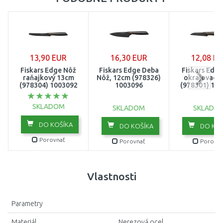
13,90 EUR
16,30 EUR
12,08 E
Fiskars Edge Nôž
Fiskars Edge Deba
Fiskars Edg
raňajkový 13cm
Nôž, 12cm (978326)
okrajovací,
(978304) 1003092
1003096
(978301) 10
SKLADOM
SKLADOM
SKLADO
DO KOŠÍKA
DO KOŠÍKA
DO KOŠ
Porovnať
Porovnať
Porovna
Vlastnosti
Parametry
Materiál
Nerezová ocel