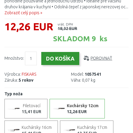
pohodlné používanie a jednoduchú údržbu • Ideálne pre väčšinu
druhov krájania v kuchyni • Odolná čepeľ z japonskej nerezovej oc...
Zobraziť celý popis »
12,26 EUR
vrát. DPH
18,32 EUR
SKLADOM 9 ks
Množstvo:
POROVNAŤ
Výrobca:
FISKARS
Model:
1057541
Záruka:
5 rokov
Váha:
0,07 kg
Typ noža
Filetovací
Kuchársky 12cm
15,41 EUR
12,26 EUR
Kuchársky 16cm
Kuchársky 17cm