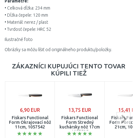
Parametre:
• Celková dĺžka: 234 mm
• Dĺžka čepele: 120 mm
• Materiál: nerez / plast
• Tvrdosť čepele: HRC 52
ilustračné foto
Obrázky sa môžu líšiť od originálneho produktu/položky.
ZÁKAZNÍCI KUPUJÚCI TENTO TOVAR
KÚPILI TIEŽ
6,90 EUR
13,75 EUR
15,41 E
Fiskars Functional
Fiskars Functional
Fiskars Funct
Form Okrajovací nôž
Form Stredný
Form Porcova
11cm, 1057542
kuchársky nôž 17cm
21cm, 1057
1057535