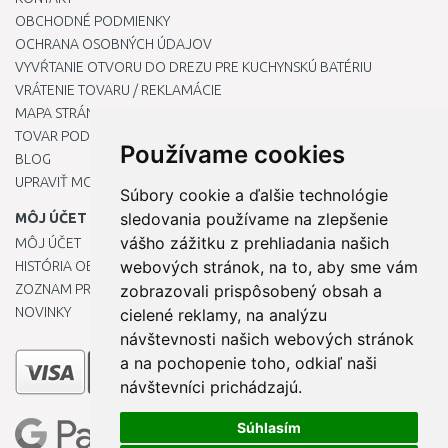
OBCHODNÉ PODMIENKY
OCHRANA OSOBNÝCH ÚDAJOV
VYVŔTANIE OTVORU DO DREZU PRE KUCHYNSKÚ BATÉRIU
VRÁTENIE TOVARU / REKLAMÁCIE
MAPA STRÁNOK
TOVAR PODĽA ZNAČIEK
Používame cookies
BLOG
UPRAVIŤ MOJE PREDVOĽBY COOKIES
Súbory cookie a ďalšie technológie
sledovania používame na zlepšenie
MÔJ ÚČET
vášho zážitku z prehliadania našich
MÔJ ÚČET
webových stránok, na to, aby sme vám
HISTÓRIA OBJEDNÁVOK
ZOZNAM PRIANÍ
zobrazovali prispôsobený obsah a
NOVINKY
cielené reklamy, na analýzu
návštevnosti našich webových stránok
a na pochopenie toho, odkiaľ naši
návštevníci prichádzajú.
Súhlasím