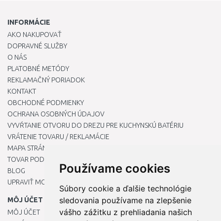
INFORMÁCIE
AKO NAKUPOVAŤ
DOPRAVNÉ SLUŽBY
O NÁS
PLATOBNÉ METÓDY
REKLAMAČNÝ PORIADOK
KONTAKT
OBCHODNÉ PODMIENKY
OCHRANA OSOBNÝCH ÚDAJOV
VYVŔTANIE OTVORU DO DREZU PRE KUCHYNSKÚ BATÉRIU
VRÁTENIE TOVARU / REKLAMÁCIE
MAPA STRÁNOK
TOVAR PODĽA ZNAČIEK
Používame cookies
BLOG
UPRAVIŤ MOJE PREDVOĽBY COOKIES
Súbory cookie a ďalšie technológie
sledovania používame na zlepšenie
MÔJ ÚČET
vášho zážitku z prehliadania našich
MÔJ ÚČET