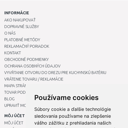
INFORMÁCIE
AKO NAKUPOVAŤ
DOPRAVNÉ SLUŽBY
O NÁS
PLATOBNÉ METÓDY
REKLAMAČNÝ PORIADOK
KONTAKT
OBCHODNÉ PODMIENKY
OCHRANA OSOBNÝCH ÚDAJOV
VYVŔTANIE OTVORU DO DREZU PRE KUCHYNSKÚ BATÉRIU
VRÁTENIE TOVARU / REKLAMÁCIE
MAPA STRÁNOK
TOVAR PODĽA ZNAČIEK
Používame cookies
BLOG
UPRAVIŤ MOJE PREDVOĽBY COOKIES
Súbory cookie a ďalšie technológie
sledovania používame na zlepšenie
MÔJ ÚČET
vášho zážitku z prehliadania našich
MÔJ ÚČET