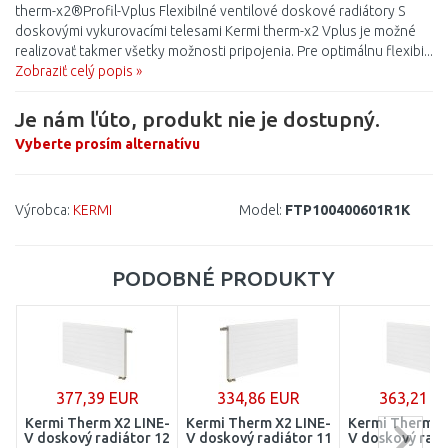
therm-x2®Profil-Vplus Flexibilné ventilové doskové radiátory S
doskovými vykurovacími telesami Kermi therm-x2 Vplus je možné
realizovať takmer všetky možnosti pripojenia. Pre optimálnu flexibi...
Zobraziť celý popis »
Je nám ľúto, produkt nie je dostupný.
Vyberte prosím alternatívu
Výrobca:
KERMI
Model:
FTP100400601R1K
PODOBNÉ PRODUKTY
377,39 EUR
334,86 EUR
363,21 E
Kermi Therm X2 LINE-
Kermi Therm X2 LINE-
Kermi Therm X
V doskový radiátor 12
V doskový radiátor 11
V doskový radi