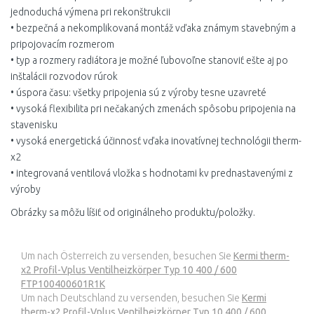
jednoduchá výmena pri rekonštrukcii
• bezpečná a nekomplikovaná montáž vďaka známym stavebným a
pripojovacím rozmerom
• typ a rozmery radiátora je možné ľubovoľne stanoviť ešte aj po
inštalácii rozvodov rúrok
• úspora času: všetky pripojenia sú z výroby tesne uzavreté
• vysoká flexibilita pri nečakaných zmenách spôsobu pripojenia na
stavenisku
• vysoká energetická účinnosť vďaka inovatívnej technológii therm-
x2
• integrovaná ventilová vložka s hodnotami kv prednastavenými z
výroby
Obrázky sa môžu líšiť od originálneho produktu/položky.
Um nach Österreich zu versenden, besuchen Sie
Kermi therm-
x2 Profil-Vplus Ventilheizkörper Typ 10 400 / 600
FTP100400601R1K
Um nach Deutschland zu versenden, besuchen Sie
Kermi
therm-x2 Profil-Vplus Ventilheizkörper Typ 10 400 / 600