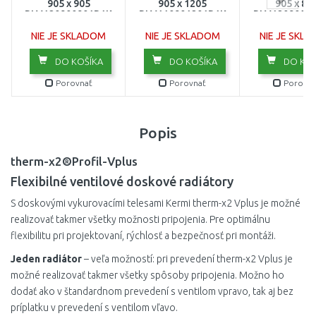
905 x 905
905 x 1205
905 x 80
PLV120900901R1K
PLV110901201R1K
PLV1209008
NIE JE SKLADOM
NIE JE SKLADOM
NIE JE SKL
DO KOŠÍKA
DO KOŠÍKA
DO KOŠ
Porovnať
Porovnať
Porovna
Popis
therm-x2®Profil-Vplus
Flexibilné ventilové doskové radiátory
S doskovými vykurovacími telesami Kermi therm-x2 Vplus je možné
realizovať takmer všetky možnosti pripojenia. Pre optimálnu
flexibilitu pri projektovaní, rýchlosť a bezpečnosť pri montáži.
Jeden radiátor
– veľa možností: pri prevedení therm-x2 Vplus je
možné realizovať takmer všetky spôsoby pripojenia. Možno ho
dodať ako v štandardnom prevedení s ventilom vpravo, tak aj bez
príplatku v prevedení s ventilom vľavo.