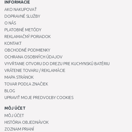
INFORMÁCIE
AKO NAKUPOVAŤ
DOPRAVNÉ SLUŽBY
O NÁS
PLATOBNÉ METÓDY
REKLAMAČNÝ PORIADOK
KONTAKT
OBCHODNÉ PODMIENKY
OCHRANA OSOBNÝCH ÚDAJOV
VYVŔTANIE OTVORU DO DREZU PRE KUCHYNSKÚ BATÉRIU
VRÁTENIE TOVARU / REKLAMÁCIE
MAPA STRÁNOK
TOVAR PODĽA ZNAČIEK
BLOG
UPRAVIŤ MOJE PREDVOĽBY COOKIES
MÔJ ÚČET
MÔJ ÚČET
HISTÓRIA OBJEDNÁVOK
ZOZNAM PRIANÍ