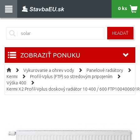
0 ks
HĽADAŤ
ZOBRAZIŤ PONUKU
Vykurovanie a ohrev vody
Panelové radiátory
Kermi
Profil-Vplus (FTP) so stredovým pripojením
Výška 400
Kermi X2 Profil-Vplus doskový radiátor 10 400 / 600 FTP100400601