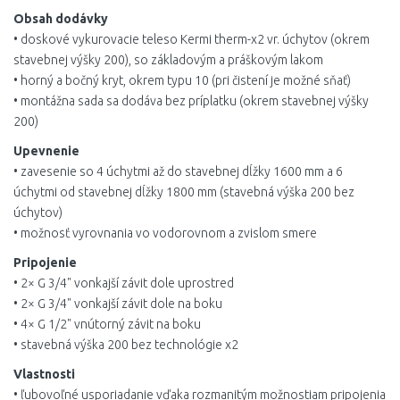
Obsah dodávky
• doskové vykurovacie teleso Kermi therm-x2 vr. úchytov (okrem
stavebnej výšky 200), so základovým a práškovým lakom
• horný a bočný kryt, okrem typu 10 (pri čistení je možné sňať)
• montážna sada sa dodáva bez príplatku (okrem stavebnej výšky
200)
Upevnenie
• zavesenie so 4 úchytmi až do stavebnej dĺžky 1600 mm a 6
úchytmi od stavebnej dĺžky 1800 mm (stavebná výška 200 bez
úchytov)
• možnosť vyrovnania vo vodorovnom a zvislom smere
Pripojenie
• 2× G 3/4" vonkajší závit dole uprostred
• 2× G 3/4" vonkajší závit dole na boku
• 4× G 1/2" vnútorný závit na boku
• stavebná výška 200 bez technológie x2
Vlastnosti
• ľubovoľné usporiadanie vďaka rozmanitým možnostiam pripojenia